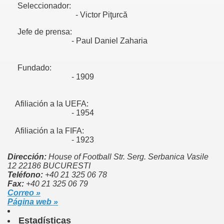
Seleccionador:
- Victor Piţurcă
Jefe de prensa:
- Paul Daniel Zaharia
Fundado:
- 1909
Afiliación a la UEFA:
2008
- 1954
Afiliación a la FIFA:
- 1923
Dirección:
House of Football Str. Serg. Serbanica Vasile
12 22186 BUCURESTI
Teléfono:
+40 21 325 06 78
Fax:
+40 21 325 06 79
essi consiga el Balón de Oro
Correo »
Página web »
y para Rumanos, LA COMUNIDAD DE AFICIONADOS CUL
Estadísticas