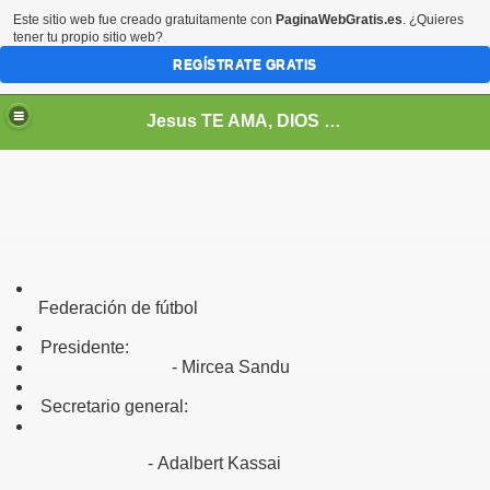
Este sitio web fue creado gratuitamente con
PaginaWebGratis.es
. ¿Quieres
tener tu propio sitio web?
REGÍSTRATE GRATIS
Jesus TE AMA, DIOS Te Quiere, entonces a que esperas? Juan 3 : 16
 entre el FC Barcelona y Real madrid. Abril 2011
Federación de fútbol
Presidente:
- Mircea Sandu
Secretario general:
- Adalbert Kassai