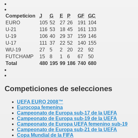
Competicion
J
G
E
P
GF
GC
nteresantes
EURO
105
52
27
26
191
104
U-21
116
53
18
45
161
133
ion y mas al dia en las Ligas Rumanas
U-19
106
40
29
37
159
146
U-17
111
37
22
52
140
155
WU-19
27
5
2
20
22
92
FUTCHAMP
15
8
1
6
67
50
Total
480
195
99
186
740
680
Competiciones de selecciones
UEFA EURO 2008™
Eurocopa femenina
Campeonato de Europa sub-17 de la UEFA
Campeonato de Europa sub-19 de la UEFA
ASICO"
Campeonato de Europa UEFA femenino sub-19
Campeonato de Europa sub-21 de la UEFA
Copa Mundial de la FIFA