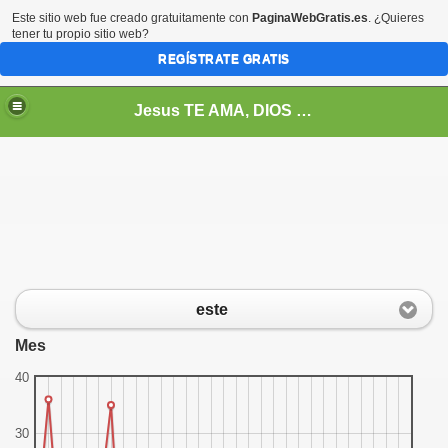
Este sitio web fue creado gratuitamente con
PaginaWebGratis.es
. ¿Quieres
tener tu propio sitio web?
REGÍSTRATE GRATIS
Jesus TE AMA, DIOS Te Quiere, entonces a que esperas? Juan 3 : 16
 entre el FC Barcelona y Real madrid. Abril 2011
este
Mes
40
30