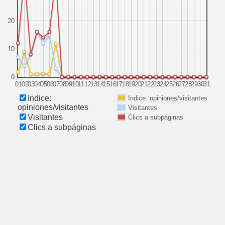
20
10
0
01
02
03
04
05
06
07
08
09
10
11
12
13
14
15
16
17
18
19
20
21
22
23
24
25
26
27
28
29
30
31
Indice:
Indice: opiniones/visitantes
opiniones/visitantes
Visitantes
Visitantes
Clics a subpáginas
Clics a subpáginas
essi consiga el Balón de Oro
y para Rumanos, LA COMUNIDAD DE AFICIONADOS CUL
nteresantes
ion y mas al dia en las Ligas Rumanas