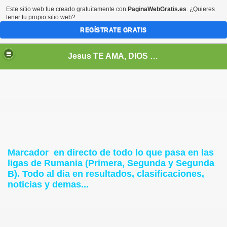
Este sitio web fue creado gratuitamente con
PaginaWebGratis.es
. ¿Quieres
tener tu propio sitio web?
REGÍSTRATE GRATIS
Jesus TE AMA, DIOS Te Quiere, entonces a que esperas? Juan 3 : 16
 entre el FC Barcelona y Real madrid. Abril 2011
Marcador en directo de todo lo que pasa en las
ligas de Rumania (Primera, Segunda y Segunda
B). Todo al dia en resultados, clasificaciones,
noticias y demas...